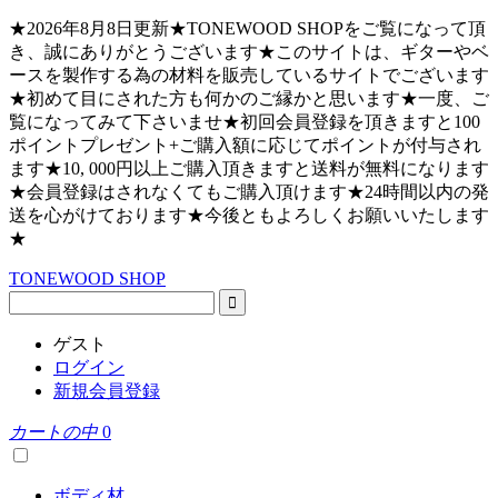
★2026年8月8日更新★TONEWOOD SHOPをご覧になって頂
き、誠にありがとうございます★このサイトは、ギターやベ
ースを製作する為の材料を販売しているサイトでございます
★初めて目にされた方も何かのご縁かと思います★一度、ご
覧になってみて下さいませ★初回会員登録を頂きますと100
ポイントプレゼント+ご購入額に応じてポイントが付与され
ます★10, 000円以上ご購入頂きますと送料が無料になります
★会員登録はされなくてもご購入頂けます★24時間以内の発
送を心がけております★今後ともよろしくお願いいたします
★
TONEWOOD SHOP
ゲスト
ログイン
新規会員登録
カートの中
0
ボディ材