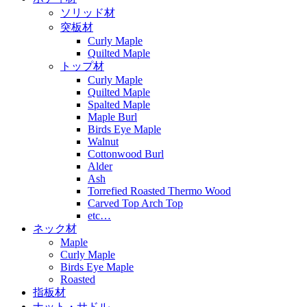
ソリッド材
突板材
Curly Maple
Quilted Maple
トップ材
Curly Maple
Quilted Maple
Spalted Maple
Maple Burl
Birds Eye Maple
Walnut
Cottonwood Burl
Alder
Ash
Torrefied Roasted Thermo Wood
Carved Top Arch Top
etc…
ネック材
Maple
Curly Maple
Birds Eye Maple
Roasted
指板材
ナット・サドル