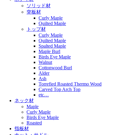
ソリッド材
突板材
Curly Maple
Quilted Maple
トップ材
Curly Maple
Quilted Maple
Spalted Maple
Maple Burl
Birds Eye Maple
Walnut
Cottonwood Burl
Alder
Ash
Torrefied Roasted Thermo Wood
Carved Top Arch Top
etc…
ネック材
Maple
Curly Maple
Birds Eye Maple
Roasted
指板材
ナット・サドル