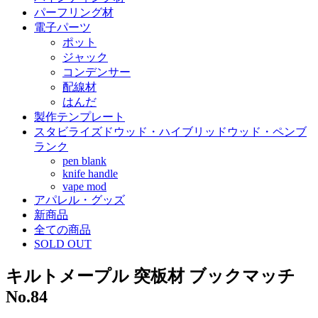
パーフリング材
電子パーツ
ポット
ジャック
コンデンサー
配線材
はんだ
製作テンプレート
スタビライズドウッド・ハイブリッドウッド・ペンブ
ランク
pen blank
knife handle
vape mod
アパレル・グッズ
新商品
全ての商品
SOLD OUT
キルトメープル 突板材 ブックマッチ
No.84