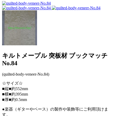
キルトメープル 突板材 ブックマッチ
No.84
(quilted-body-veneer-No.84)
☆サイズ☆
■縦■約552mm
■横■約395mm
■厚■約0.5mm
●楽器（ギターやベース）の製作や装飾等にご利用頂けま
す。