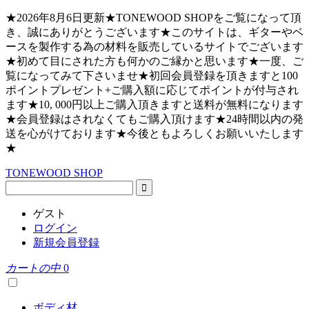
★2026年8月6日更新★TONEWOOD SHOPをご覧になって頂
き、誠にありがとうございます★このサイトは、ギターやベ
ースを製作する為の材料を販売しているサイトでございます
★初めて目にされた方も何かのご縁かと思います★一度、ご
覧になってみて下さいませ★初回会員登録を頂きますと100
ポイントプレゼント+ご購入額に応じてポイントが付与され
ます★10, 000円以上ご購入頂きますと送料が無料になります
★会員登録はされなくてもご購入頂けます★24時間以内の発
送を心がけております★今後ともよろしくお願いいたします
★
TONEWOOD SHOP
ゲスト
ログイン
新規会員登録
カートの中
0
ボディ材