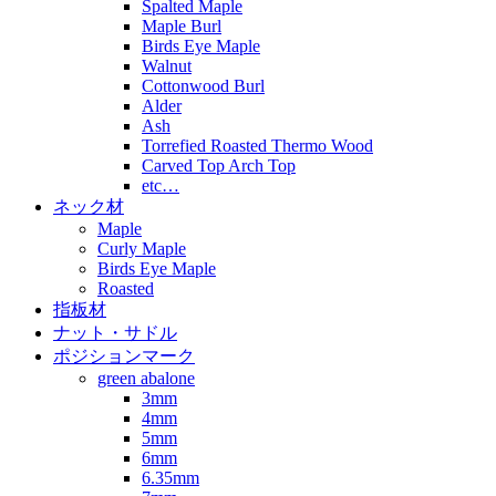
Spalted Maple
Maple Burl
Birds Eye Maple
Walnut
Cottonwood Burl
Alder
Ash
Torrefied Roasted Thermo Wood
Carved Top Arch Top
etc…
ネック材
Maple
Curly Maple
Birds Eye Maple
Roasted
指板材
ナット・サドル
ポジションマーク
green abalone
3mm
4mm
5mm
6mm
6.35mm