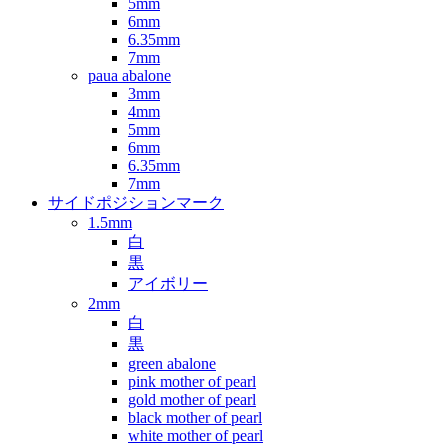
5mm
6mm
6.35mm
7mm
paua abalone
3mm
4mm
5mm
6mm
6.35mm
7mm
サイドポジションマーク
1.5mm
白
黒
アイボリー
2mm
白
黒
green abalone
pink mother of pearl
gold mother of pearl
black mother of pearl
white mother of pearl