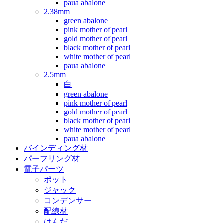
paua abalone
2.38mm
green abalone
pink mother of pearl
gold mother of pearl
black mother of pearl
white mother of pearl
paua abalone
2.5mm
白
green abalone
pink mother of pearl
gold mother of pearl
black mother of pearl
white mother of pearl
paua abalone
バインディング材
パーフリング材
電子パーツ
ポット
ジャック
コンデンサー
配線材
はんだ