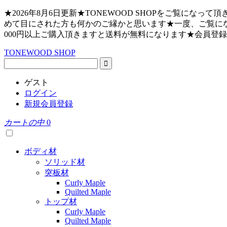
★2026年8月6日更新★TONEWOOD SHOPをご覧
めて目にされた方も何かのご縁かと思います★一度、ご覧にな
000円以上ご購入頂きますと送料が無料になります★会員登
TONEWOOD SHOP
ゲスト
ログイン
新規会員登録
カートの中
0
ボディ材
ソリッド材
突板材
Curly Maple
Quilted Maple
トップ材
Curly Maple
Quilted Maple