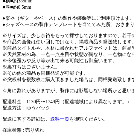
■横■約385mm
■厚■約0.5mm
●楽器（ギターやベース）の製作や装飾等にご利用頂けます
●ジャズベースの製作テンプレートを当ててみた所、おさま
※サイズは、少し余裕をもって採寸しておりますので、若干
※商品の画像は使い回しではなく、掲載商品を発送致します
※商品タイトルや、木材に書かれたアルファベットは、商品
※天然素材の為、一点一点杢目や状態が異なり、一点物にな
※今後歪みや反り等が出て来る可能性も御座います。
※裏打ちはございません。
※その他の商品も同梱発送が可能です。
※突板材を複数枚ご購入頂きました場合は、同梱発送致しま
☆角に割れがありますが、製作には影響しない場所かと思い
配送料金：1130円〜1749円（配達地域により異なります。）
配送方法：ゆうパック
配送に関する詳細は、
送料一覧
を御覧ください。
在庫状態 : 売り切れ