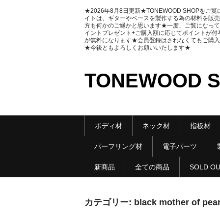
★2026年8月8日更新★TONEWOOD SHOP
イトは、ギターやベースを製作する為の材料を販売
方も何かのご縁かと思います★一度、ご覧になって
イントプレゼント+ご購入額に応じてポイントが付与さ
が無料になります★会員登録はされなくてもご購入
★今後ともよろしくお願いいたします★
TONEWOOD 
ボディ材
ネック材
指板材
パーフリング材
電子パーツ
新商品
全ての商品
SOLD O
カテゴリー:
black mother of pear