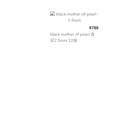
¥788
black mother of pearl 直
径2.5mm 12個