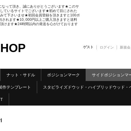
をご覧になって頂き、誠にありがとうございます★このサ
しているサイトでございます★初めて目にされた
みて下さいませ★初回会員登録を頂きますと100ポ
れます★10, 000円以上ご購入頂きますと送料
頂けます★24時間以内の発送を心がけております
SHOP
ゲスト
ログイン
新規会
ナット・サドル
ポジションマーク
サイドポジションマ
製作テンプレート
スタビライズドウッド・ハイブリッドウッド・
UT
l