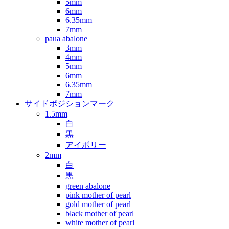
5mm
6mm
6.35mm
7mm
paua abalone
3mm
4mm
5mm
6mm
6.35mm
7mm
サイドポジションマーク
1.5mm
白
黒
アイボリー
2mm
白
黒
green abalone
pink mother of pearl
gold mother of pearl
black mother of pearl
white mother of pearl