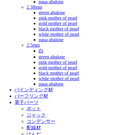
paua abalone
2.38mm
green abalone
pink mother of pearl
gold mother of pearl
black mother of pearl
white mother of pearl
paua abalone
2.5mm
白
green abalone
pink mother of pearl
gold mother of pearl
black mother of pearl
white mother of pearl
paua abalone
バインディング材
パーフリング材
電子パーツ
ポット
ジャック
コンデンサー
配線材
はんだ