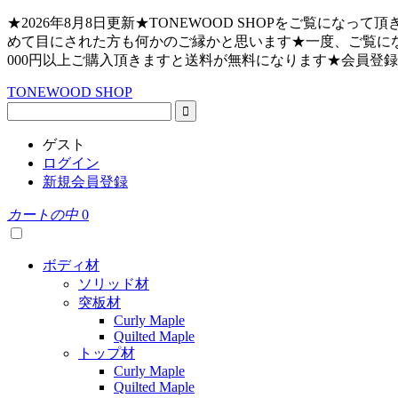
★2026年8月8日更新★TONEWOOD SHOPをご覧
めて目にされた方も何かのご縁かと思います★一度、ご覧にな
000円以上ご購入頂きますと送料が無料になります★会員登
TONEWOOD SHOP
ゲスト
ログイン
新規会員登録
カートの中
0
ボディ材
ソリッド材
突板材
Curly Maple
Quilted Maple
トップ材
Curly Maple
Quilted Maple