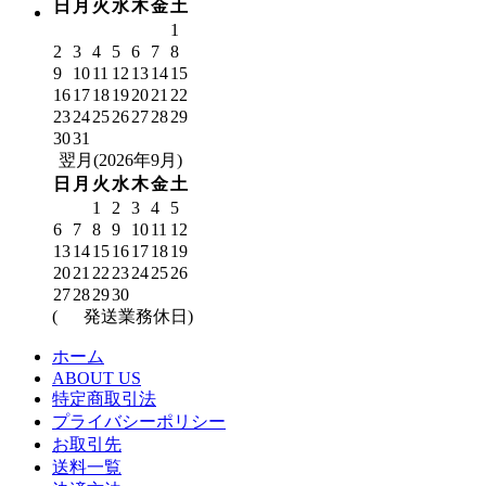
日
月
火
水
木
金
土
1
2
3
4
5
6
7
8
9
10
11
12
13
14
15
16
17
18
19
20
21
22
23
24
25
26
27
28
29
30
31
翌月(2026年9月)
日
月
火
水
木
金
土
1
2
3
4
5
6
7
8
9
10
11
12
13
14
15
16
17
18
19
20
21
22
23
24
25
26
27
28
29
30
(
発送業務休日)
ホーム
ABOUT US
特定商取引法
プライバシーポリシー
お取引先
送料一覧