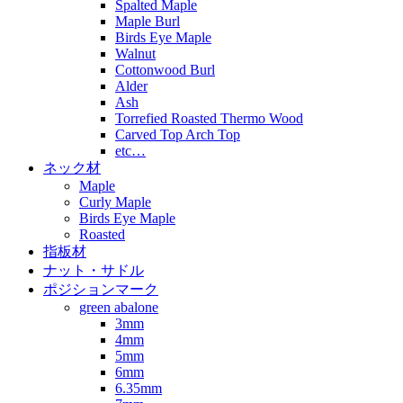
Spalted Maple
Maple Burl
Birds Eye Maple
Walnut
Cottonwood Burl
Alder
Ash
Torrefied Roasted Thermo Wood
Carved Top Arch Top
etc…
ネック材
Maple
Curly Maple
Birds Eye Maple
Roasted
指板材
ナット・サドル
ポジションマーク
green abalone
3mm
4mm
5mm
6mm
6.35mm