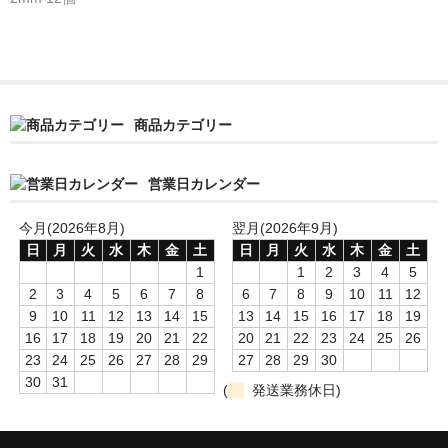
Quilted Maple
トップ材
Curly Maple
商品カテゴリー
Quilted Maple
営業日カレンダー
Spalted Maple
今月(2026年8月)
翌月(2026年9月)
Maple Burl
日
月
火
水
木
金
土
日
月
火
水
木
金
土
1
1
2
3
4
5
Birds Eye Maple
2
3
4
5
6
7
8
6
7
8
9
10
11
12
9
10
11
12
13
14
15
13
14
15
16
17
18
19
Walnut
16
17
18
19
20
21
22
20
21
22
23
24
25
26
23
24
25
26
27
28
29
27
28
29
30
Cottonwood Burl
30
31
(
発送業務休日)
Alder