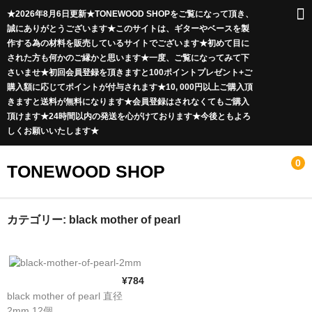
★2026年8月6日更新★TONEWOOD SHOPをご覧になって頂き、
誠にありがとうございます★このサイトは、ギターやベースを製
作する為の材料を販売しているサイトでございます★初めて目に
された方も何かのご縁かと思います★一度、ご覧になってみて下
さいませ★初回会員登録を頂きますと100ポイントプレゼント+ご
購入額に応じてポイントが付与されます★10, 000円以上ご購入頂
きますと送料が無料になります★会員登録はされなくてもご購入
頂けます★24時間以内の発送を心がけております★今後ともよろ
しくお願いいたします★
0
TONEWOOD SHOP
ボディ材
カテゴリー:
black mother of pearl
ソリッド材
突板材
¥784
black mother of pearl 直径
Curly Maple
2mm 12個