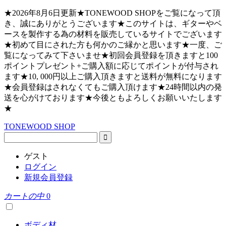
★2026年8月6日更新★TONEWOOD SHOPをご覧になって頂
き、誠にありがとうございます★このサイトは、ギターやベ
ースを製作する為の材料を販売しているサイトでございます
★初めて目にされた方も何かのご縁かと思います★一度、ご
覧になってみて下さいませ★初回会員登録を頂きますと100
ポイントプレゼント+ご購入額に応じてポイントが付与され
ます★10, 000円以上ご購入頂きますと送料が無料になります
★会員登録はされなくてもご購入頂けます★24時間以内の発
送を心がけております★今後ともよろしくお願いいたします
★
TONEWOOD SHOP
ゲスト
ログイン
新規会員登録
カートの中
0
ボディ材