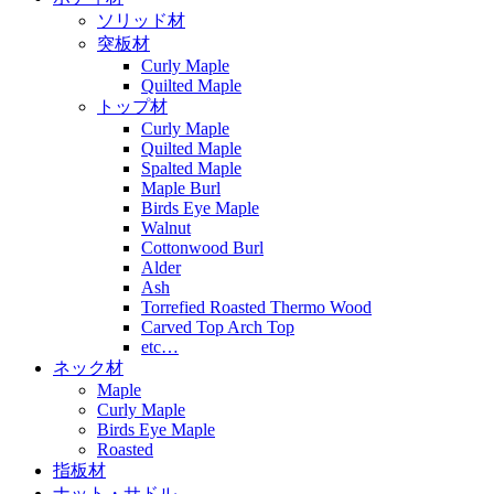
ソリッド材
突板材
Curly Maple
Quilted Maple
トップ材
Curly Maple
Quilted Maple
Spalted Maple
Maple Burl
Birds Eye Maple
Walnut
Cottonwood Burl
Alder
Ash
Torrefied Roasted Thermo Wood
Carved Top Arch Top
etc…
ネック材
Maple
Curly Maple
Birds Eye Maple
Roasted
指板材
ナット・サドル