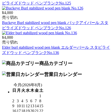
ビライズドウッド ペンブランクNo.125
¥4,000
売り切れ
Buckeye Burl stabilized wood pen blank バックアイバール スタ
ビライズドウッド ペンブランクNo.126
¥4,000
売り切れ
Elder burl stabilized wood pen blank エルダーバール スタビライ
ズドウッド ペンブランクNo.136
商品カテゴリー
営業日カレンダー
今月(2026年8月)
日
月
火
水
木
金
土
1
2
3
4
5
6
7
8
9
10
11
12
13
14
15
16
17
18
19
20
21
22