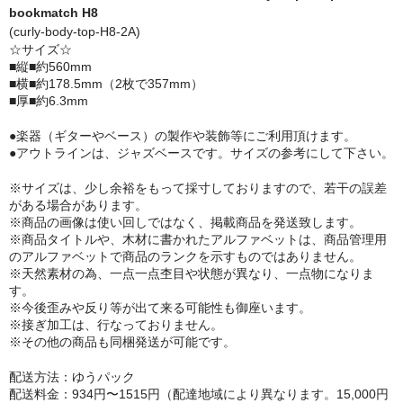
bookmatch H8
Quilted Maple
(curly-body-top-H8-2A)
☆サイズ☆
■縦■約560mm
トップ材
■横■約178.5mm（2枚で357mm）
■厚■約6.3mm
Curly Maple
●楽器（ギターやベース）の製作や装飾等にご利用頂けます。
Quilted Maple
●アウトラインは、ジャズベースです。サイズの参考にして下さい。
Spalted Maple
※サイズは、少し余裕をもって採寸しておりますので、若干の誤差
がある場合があります。
Maple Burl
※商品の画像は使い回しではなく、掲載商品を発送致します。
※商品タイトルや、木材に書かれたアルファベットは、商品管理用
のアルファベットで商品のランクを示すものではありません。
Birds Eye Maple
※天然素材の為、一点一点杢目や状態が異なり、一点物になりま
す。
Walnut
※今後歪みや反り等が出て来る可能性も御座います。
※接ぎ加工は、行なっておりません。
Cottonwood Burl
※その他の商品も同梱発送が可能です。
Alder
配送方法：ゆうパック
配送料金：934円〜1515円（配達地域により異なります。15,000円