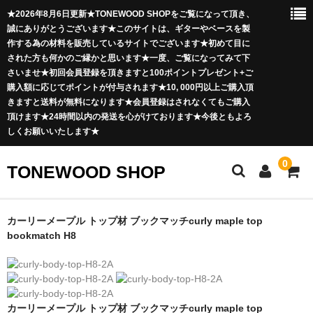
★2026年8月6日更新★TONEWOOD SHOPをご覧になって頂き、
誠にありがとうございます★このサイトは、ギターやベースを製
作する為の材料を販売しているサイトでございます★初めて目に
された方も何かのご縁かと思います★一度、ご覧になってみて下
さいませ★初回会員登録を頂きますと100ポイントプレゼント+ご
購入額に応じてポイントが付与されます★10, 000円以上ご購入頂
きますと送料が無料になります★会員登録はされなくてもご購入
頂けます★24時間以内の発送を心がけております★今後ともよろ
しくお願いいたします★
0
TONEWOOD SHOP
ボディ材
カーリーメープル トップ材 ブックマッチcurly maple top
bookmatch H8
ソリッド材
突板材
Curly Maple
カーリーメープル トップ材 ブックマッチcurly maple top