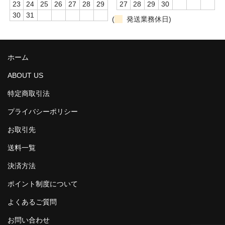
23
24
25
26
27
28
29
27
28
29
30
ポジションマーク
30
31
(
発送業務休日)
green abalone
3mm
ホーム
4mm
ABOUT US
特定商取引法
5mm
プライバシーポリシー
6mm
お取引先
6.35mm
送料一覧
7mm
決済方法
pink mother of pearl
ポイント制度について
3mm
よくあるご質問
お問い合わせ
4mm