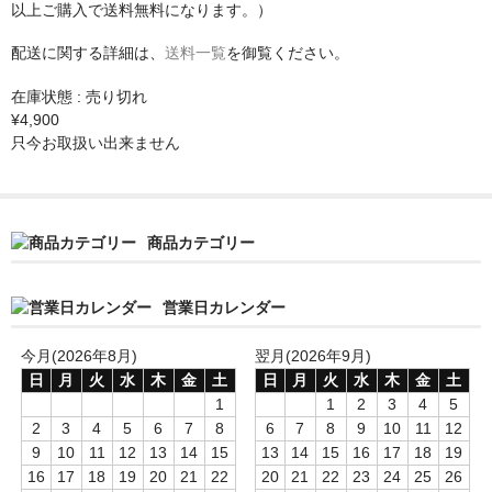
Ash
以上ご購入で送料無料になります。）
Torrefied Roasted Thermo Wood
配送に関する詳細は、
送料一覧
を御覧ください。
在庫状態 : 売り切れ
Carved Top Arch Top
¥4,900
只今お取扱い出来ません
etc…
ネック材
Maple
商品カテゴリー
Curly Maple
営業日カレンダー
Birds Eye Maple
今月(2026年8月)
翌月(2026年9月)
Roasted
日
月
火
水
木
金
土
日
月
火
水
木
金
土
1
1
2
3
4
5
指板材
2
3
4
5
6
7
8
6
7
8
9
10
11
12
9
10
11
12
13
14
15
13
14
15
16
17
18
19
ナット・サドル
16
17
18
19
20
21
22
20
21
22
23
24
25
26