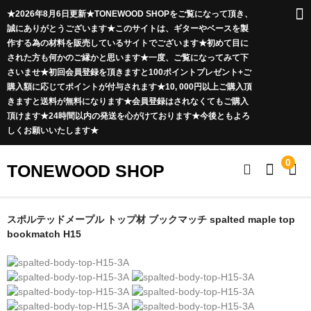
★2026年8月6日更新★TONEWOOD SHOPをご覧になって頂き、
誠にありがとうございます★このサイトは、ギターやベースを製
作する為の材料を販売しているサイトでございます★初めて目に
された方も何かのご縁かと思います★一度、ご覧になってみて下
さいませ★初回会員登録を頂きますと100ポイントプレゼント+ご
購入額に応じてポイントが付与されます★10, 000円以上ご購入頂
きますと送料が無料になります★会員登録はされなくてもご購入
頂けます★24時間以内の発送を心がけております★今後ともよろ
しくお願いいたします★
0
TONEWOOD SHOP
ボディ材
スポルテッドメープル トップ材 ブックマッチ spalted maple top
bookmatch H15
ソリッド材
突板材
Curly Maple