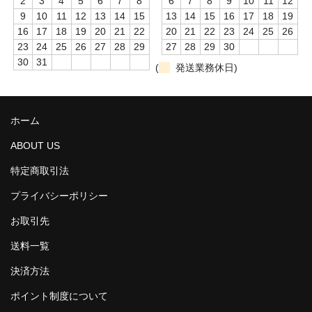
2
3
4
5
6
7
8
6
7
8
9
10
11
12
ポジションマーク
9
10
11
12
13
14
15
13
14
15
16
17
18
19
16
17
18
19
20
21
22
20
21
22
23
24
25
26
green abalone
23
24
25
26
27
28
29
27
28
29
30
30
31
(
発送業務休日)
3mm
4mm
ホーム
5mm
ABOUT US
6mm
特定商取引法
6.35mm
プライバシーポリシー
7mm
お取引先
送料一覧
pink mother of pearl
決済方法
3mm
ポイント制度について
4mm