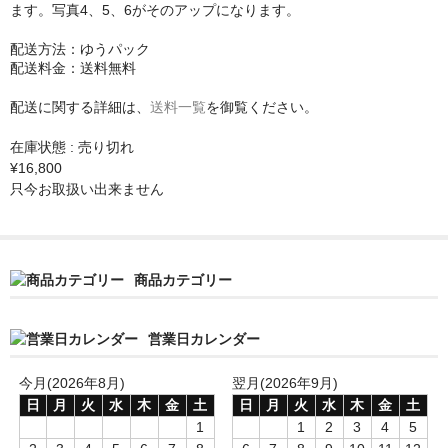
Ash
ます。写真4、5、6がそのアップになります。
Torrefied Roasted Thermo Wood
配送方法：ゆうパック
配送料金：送料無料
Carved Top Arch Top
配送に関する詳細は、
送料一覧
を御覧ください。
etc…
在庫状態 : 売り切れ
¥16,800
ネック材
只今お取扱い出来ません
Maple
Curly Maple
商品カテゴリー
Birds Eye Maple
営業日カレンダー
Roasted
今月(2026年8月)
翌月(2026年9月)
指板材
日
月
火
水
木
金
土
日
月
火
水
木
金
土
ナット・サドル
1
1
2
3
4
5