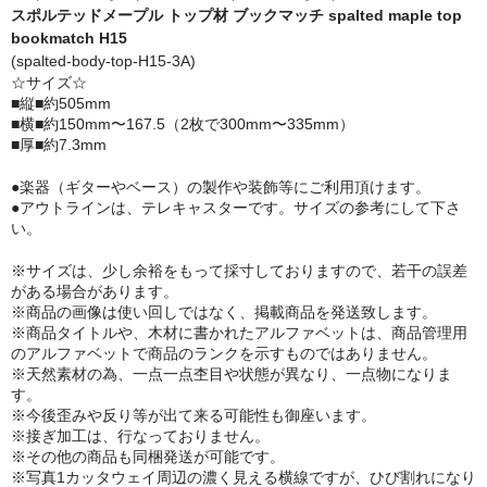
スポルテッドメープル トップ材 ブックマッチ spalted maple top
Quilted Maple
bookmatch H15
(spalted-body-top-H15-3A)
トップ材
☆サイズ☆
■縦■約505mm
■横■約150mm〜167.5（2枚で300mm〜335mm）
Curly Maple
■厚■約7.3mm
Quilted Maple
●楽器（ギターやベース）の製作や装飾等にご利用頂けます。
●アウトラインは、テレキャスターです。サイズの参考にして下さ
Spalted Maple
い。
Maple Burl
※サイズは、少し余裕をもって採寸しておりますので、若干の誤差
がある場合があります。
Birds Eye Maple
※商品の画像は使い回しではなく、掲載商品を発送致します。
※商品タイトルや、木材に書かれたアルファベットは、商品管理用
のアルファベットで商品のランクを示すものではありません。
Walnut
※天然素材の為、一点一点杢目や状態が異なり、一点物になりま
す。
Cottonwood Burl
※今後歪みや反り等が出て来る可能性も御座います。
※接ぎ加工は、行なっておりません。
Alder
※その他の商品も同梱発送が可能です。
※写真1カッタウェイ周辺の濃く見える横線ですが、ひび割れになり