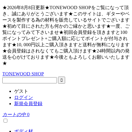
★2026年8月8日更新★TONEWOOD SHOPをご覧になって頂
き、誠にありがとうございます★このサイトは、ギターやベ
ースを製作する為の材料を販売しているサイトでございます
★初めて目にされた方も何かのご縁かと思います★一度、ご
覧になってみて下さいませ★初回会員登録を頂きますと100
ポイントプレゼント+ご購入額に応じてポイントが付与され
ます★10, 000円以上ご購入頂きますと送料が無料になります
★会員登録はされなくてもご購入頂けます★24時間以内の発
送を心がけております★今後ともよろしくお願いいたします
★
TONEWOOD SHOP
ゲスト
ログイン
新規会員登録
カートの中
0
ボディ材