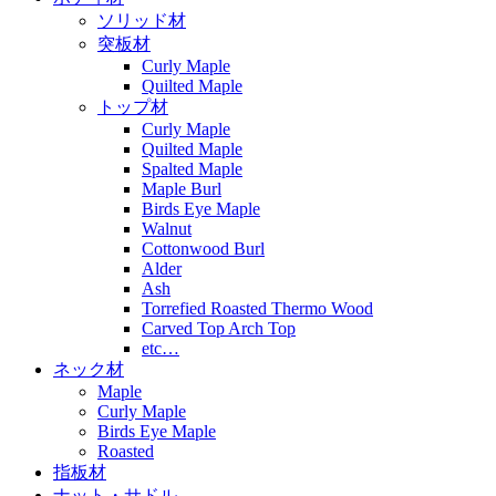
ソリッド材
突板材
Curly Maple
Quilted Maple
トップ材
Curly Maple
Quilted Maple
Spalted Maple
Maple Burl
Birds Eye Maple
Walnut
Cottonwood Burl
Alder
Ash
Torrefied Roasted Thermo Wood
Carved Top Arch Top
etc…
ネック材
Maple
Curly Maple
Birds Eye Maple
Roasted
指板材
ナット・サドル