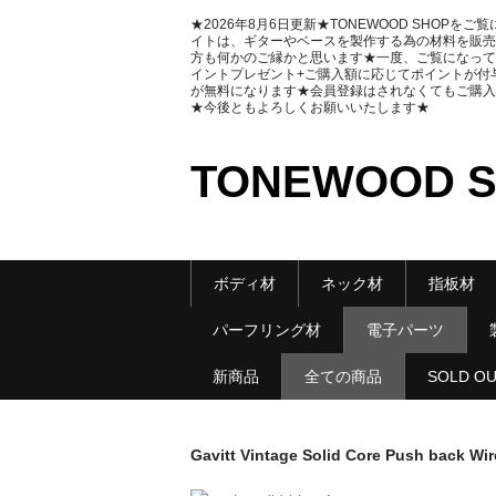
★2026年8月6日更新★TONEWOOD SHOP
イトは、ギターやベースを製作する為の材料を販売
方も何かのご縁かと思います★一度、ご覧になって
イントプレゼント+ご購入額に応じてポイントが付与さ
が無料になります★会員登録はされなくてもご購入
★今後ともよろしくお願いいたします★
TONEWOOD 
ボディ材
ネック材
指板材
パーフリング材
電子パーツ
新商品
全ての商品
SOLD O
Gavitt Vintage Solid Core Push b