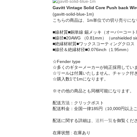
Gavitt Vintage Solid Core Push back
(gavitt-solid-blue-1m)
こちらの商品は、1m単位での切り売りにな
■線材質■銅単線 錫メッキ（オーバーコート
■線径■20AWG （0.81mm）（unshielded sing
■絶縁材材質■ワックスコーティングクロス
■線径＆絶縁材径■0.076inch（1.95mm）
☆Fender type
☆多くのギターメーカーが純正採用してい
☆リールは付属いたしません。チャック付
☆購入数1で1mになります。
※その他の商品とも同梱可能になります。
配送方法：クリックポスト
配送料金：全国一律185円（10,000円
配送に関する詳細は、
送料一覧
を御覧くだ
在庫状態 : 在庫あり