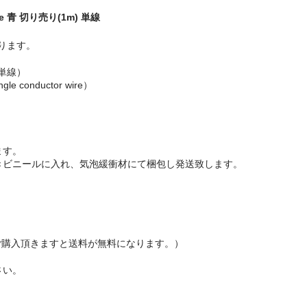
 Wire 青 切り売り(1m) 単線
ります。
単線）
le conductor wire）
ます。
きビニールに入れ、気泡緩衝材にて梱包し発送致します。
以上ご購入頂きますと送料が無料になります。）
さい。