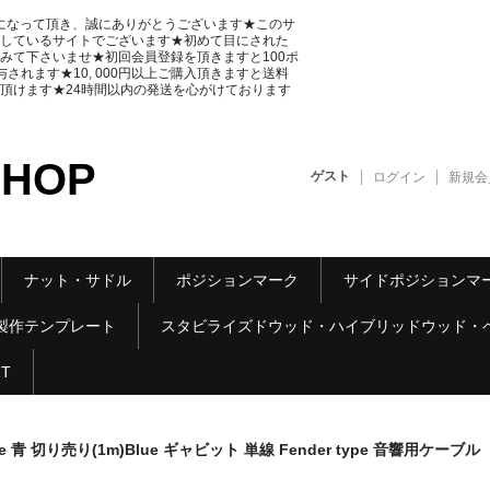
をご覧になって頂き、誠にありがとうございます★このサ
しているサイトでございます★初めて目にされた
みて下さいませ★初回会員登録を頂きますと100ポ
れます★10, 000円以上ご購入頂きますと送料
頂けます★24時間以内の発送を心がけております
SHOP
ゲスト
ログイン
新規会
ナット・サドル
ポジションマーク
サイドポジションマ
製作テンプレート
スタビライズドウッド・ハイブリッドウッド・
UT
ack Wire 青 切り売り(1m)Blue ギャビット 単線 Fender type 音響用ケーブル