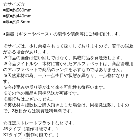
☆サイズ☆
■縦■約560mm
Quilted Maple
■横■約440mm
■厚■約0.5mm
トップ材
●楽器（ギターやベース）の製作や装飾等にご利用頂けます。
Curly Maple
※サイズは、少し余裕をもって採寸しておりますので、若干の誤差
Quilted Maple
がある場合があります。
※商品の画像は使い回しではなく、掲載商品を発送致します。
Spalted Maple
※商品タイトルや、木材に書かれたアルファベットは、商品管理用
のアルファベットで商品のランクを示すものではありません。
※天然素材の為、一点一点杢目や状態が異なり、一点物になりま
Maple Burl
す。
※今後歪みや反り等が出て来る可能性も御座います。
Birds Eye Maple
※その他の商品も同梱発送が可能です。
※裏打ちはございません。
Walnut
※突板材を複数枚ご購入頂きました場合は、同梱発送致しますの
で、2枚目からは実質送料無料です。
Cottonwood Burl
☆ほぼストレートフラットな材です。
Alder
JBタイプ（製作可能です。）
STタイプ（製作可能です。）