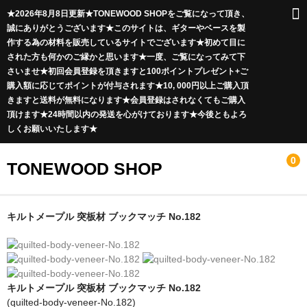
★2026年8月8日更新★TONEWOOD SHOPをご覧になって頂き、
誠にありがとうございます★このサイトは、ギターやベースを製
作する為の材料を販売しているサイトでございます★初めて目に
された方も何かのご縁かと思います★一度、ご覧になってみて下
さいませ★初回会員登録を頂きますと100ポイントプレゼント+ご
購入額に応じてポイントが付与されます★10, 000円以上ご購入頂
きますと送料が無料になります★会員登録はされなくてもご購入
頂けます★24時間以内の発送を心がけております★今後ともよろ
しくお願いいたします★
0
TONEWOOD SHOP
ボディ材
キルトメープル 突板材 ブックマッチ No.182
ソリッド材
突板材
キルトメープル 突板材 ブックマッチ No.182
Curly Maple
(quilted-body-veneer-No.182)