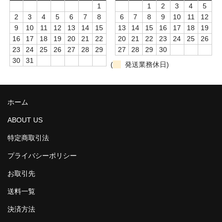
1
1
2
3
4
5
ポジションマーク
2
3
4
5
6
7
8
6
7
8
9
10
11
12
9
10
11
12
13
14
15
13
14
15
16
17
18
19
green abalone
16
17
18
19
20
21
22
20
21
22
23
24
25
26
23
24
25
26
27
28
29
27
28
29
30
3mm
30
31
(
発送業務休日)
4mm
5mm
ホーム
6mm
ABOUT US
6.35mm
特定商取引法
7mm
プライバシーポリシー
お取引先
pink mother of pearl
送料一覧
3mm
決済方法
4mm