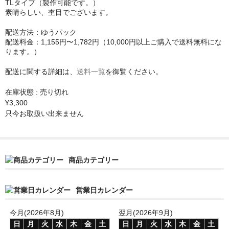
TLタイプ（製作可能です。）
Ash
素晴らしい、杢目でございます。
Torrefied Roasted Thermo Wood
配送方法：ゆうパック
配送料金：1,155円〜1,782円（10,000円以上ご購入で送料無料にな
Carved Top Arch Top
ります。）
etc…
配送に関する詳細は、
送料一覧
を御覧ください。
ネック材
在庫状態 : 売り切れ
¥3,300
Maple
只今お取扱い出来ません
Curly Maple
Birds Eye Maple
商品カテゴリー
Roasted
営業日カレンダー
指板材
今月(2026年8月)
翌月(2026年9月)
ナット・サドル
日
月
火
水
木
金
土
日
月
火
水
木
金
土