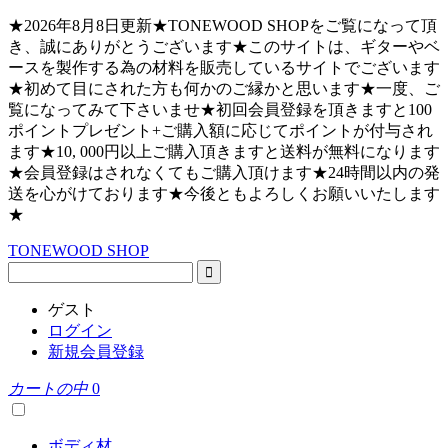
★2026年8月8日更新★TONEWOOD SHOPをご覧になって頂
き、誠にありがとうございます★このサイトは、ギターやベ
ースを製作する為の材料を販売しているサイトでございます
★初めて目にされた方も何かのご縁かと思います★一度、ご
覧になってみて下さいませ★初回会員登録を頂きますと100
ポイントプレゼント+ご購入額に応じてポイントが付与され
ます★10, 000円以上ご購入頂きますと送料が無料になります
★会員登録はされなくてもご購入頂けます★24時間以内の発
送を心がけております★今後ともよろしくお願いいたします
★
TONEWOOD SHOP
ゲスト
ログイン
新規会員登録
カートの中
0
ボディ材