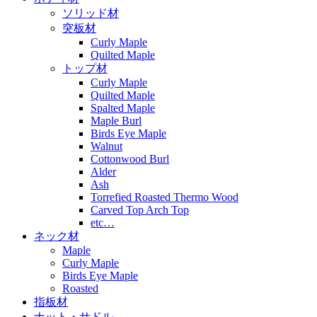
ソリッド材
突板材
Curly Maple
Quilted Maple
トップ材
Curly Maple
Quilted Maple
Spalted Maple
Maple Burl
Birds Eye Maple
Walnut
Cottonwood Burl
Alder
Ash
Torrefied Roasted Thermo Wood
Carved Top Arch Top
etc…
ネック材
Maple
Curly Maple
Birds Eye Maple
Roasted
指板材
ナット・サドル