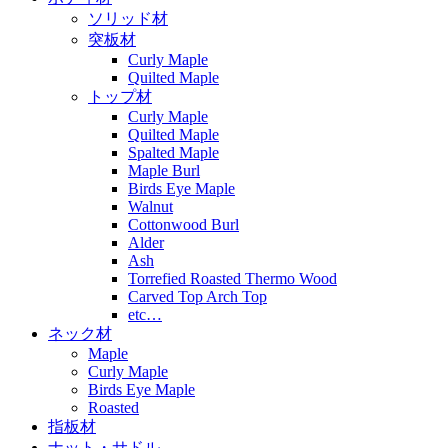
ソリッド材
突板材
Curly Maple
Quilted Maple
トップ材
Curly Maple
Quilted Maple
Spalted Maple
Maple Burl
Birds Eye Maple
Walnut
Cottonwood Burl
Alder
Ash
Torrefied Roasted Thermo Wood
Carved Top Arch Top
etc…
ネック材
Maple
Curly Maple
Birds Eye Maple
Roasted
指板材
ナット・サドル