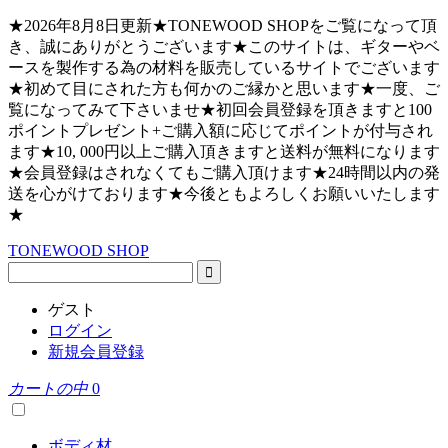
★2026年8月8日更新★TONEWOOD SHOPをご覧になって頂
き、誠にありがとうございます★このサイトは、ギターやベ
ースを製作する為の材料を販売しているサイトでございます
★初めて目にされた方も何かのご縁かと思います★一度、ご
覧になってみて下さいませ★初回会員登録を頂きますと100
ポイントプレゼント+ご購入額に応じてポイントが付与され
ます★10, 000円以上ご購入頂きますと送料が無料になります
★会員登録はされなくてもご購入頂けます★24時間以内の発
送を心がけております★今後ともよろしくお願いいたします
★
TONEWOOD SHOP
ゲスト
ログイン
新規会員登録
カートの中
0
ボディ材