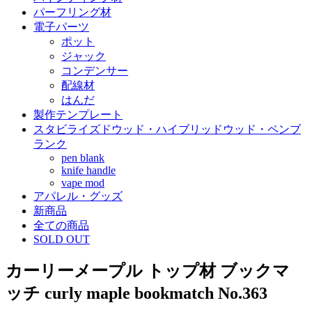
パーフリング材
電子パーツ
ポット
ジャック
コンデンサー
配線材
はんだ
製作テンプレート
スタビライズドウッド・ハイブリッドウッド・ペンブ
ランク
pen blank
knife handle
vape mod
アパレル・グッズ
新商品
全ての商品
SOLD OUT
カーリーメープル トップ材 ブックマ
ッチ curly maple bookmatch No.363